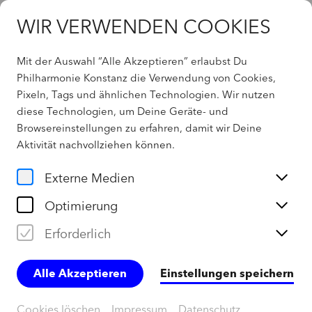
WIR VERWENDEN COOKIES
Mit der Auswahl “Alle Akzeptieren” erlaubst Du
Philharmonie Konstanz die Verwendung von Cookies,
Pixeln, Tags und ähnlichen Technologien. Wir nutzen
404 - Not found
diese Technologien, um Deine Geräte- und
Browsereinstellungen zu erfahren, damit wir Deine
Aktivität
nachvollziehen können
.
Home
Externe Medien
Optimierung
Erforderlich
Alle Akzeptieren
Einstellungen speichern
Cookies löschen
Impressum
Datenschutz