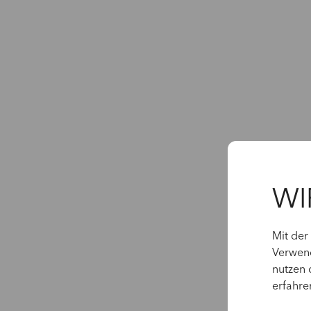
WI
Mit der
Verwend
nutzen 
erfahre