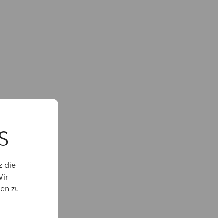
S
z die
Wir
gen zu