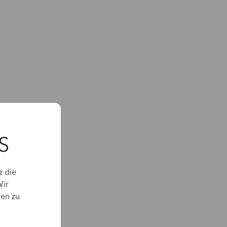
S
z die
Wir
gen zu