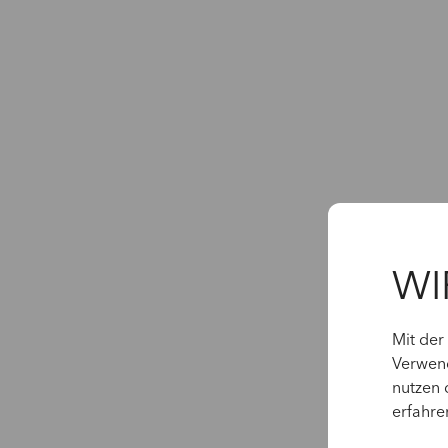
WI
Mit der
Verwend
nutzen 
erfahre