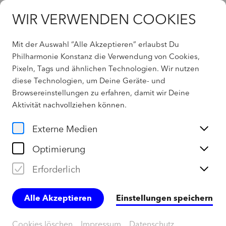
WIR VERWENDEN COOKIES
Mit der Auswahl “Alle Akzeptieren” erlaubst Du
Philharmonie Konstanz die Verwendung von Cookies,
Pixeln, Tags und ähnlichen Technologien. Wir nutzen
404 - Not found
diese Technologien, um Deine Geräte- und
Browsereinstellungen zu erfahren, damit wir Deine
Aktivität
nachvollziehen können
.
Home
Externe Medien
Optimierung
Erforderlich
Alle Akzeptieren
Einstellungen speichern
Cookies löschen
Impressum
Datenschutz