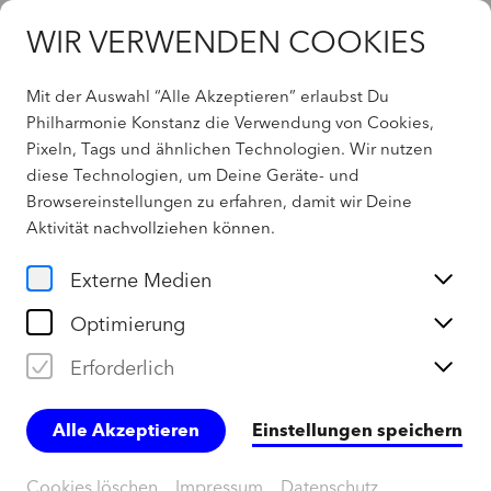
WIR VERWENDEN COOKIES
Mit der Auswahl “Alle Akzeptieren” erlaubst Du
Philharmonie Konstanz die Verwendung von Cookies,
Pixeln, Tags und ähnlichen Technologien. Wir nutzen
404 - Not found
diese Technologien, um Deine Geräte- und
Browsereinstellungen zu erfahren, damit wir Deine
Aktivität
nachvollziehen können
.
Home
Externe Medien
Optimierung
Erforderlich
Alle Akzeptieren
Einstellungen speichern
Cookies löschen
Impressum
Datenschutz