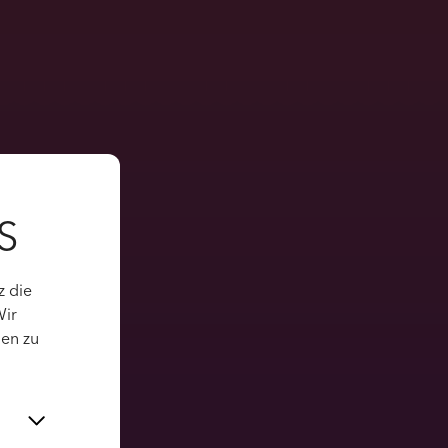
S
z die
Wir
gen zu