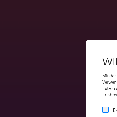
WI
Mit der
Verwend
nutzen 
erfahre
E