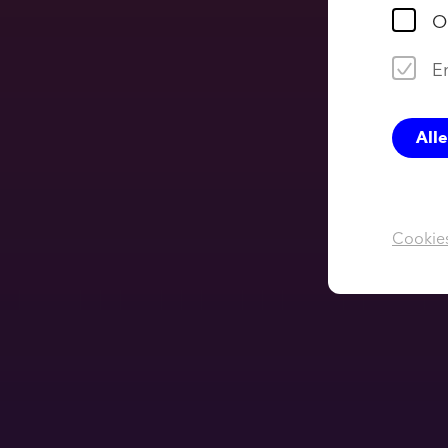
O
Er
All
Cookies