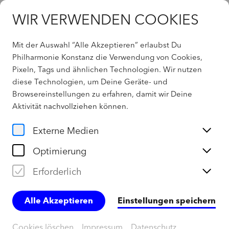
WIR VERWENDEN COOKIES
Mit der Auswahl “Alle Akzeptieren” erlaubst Du
Philharmonie Konstanz die Verwendung von Cookies,
Pixeln, Tags und ähnlichen Technologien. Wir nutzen
Home
diese Technologien, um Deine Geräte- und
Browsereinstellungen zu erfahren, damit wir Deine
Downloads
Aktivität
nachvollziehen können
.
Externe Medien
Broschüren
Optimierung
Erforderlich
Saisonbroschüre 2026/2027
Saisonvorschau 2026/ 2027
Alle Akzeptieren
Einstellungen speichern
Abo-Bestellformular 2026/ 2027
Flyer eduART 2026/ 2027
Cookies löschen
Impressum
Datenschutz