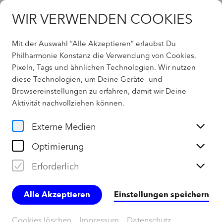
WIR VERWENDEN COOKIES
Mit der Auswahl “Alle Akzeptieren” erlaubst Du
Philharmonie Konstanz die Verwendung von Cookies,
Pixeln, Tags und ähnlichen Technologien. Wir nutzen
Home
diese Technologien, um Deine Geräte- und
Browsereinstellungen zu erfahren, damit wir Deine
Abos
Aktivität
nachvollziehen können
.
Externe Medien
ABO-EINMALEINS
Optimierung
Erforderlich
Preisvorteil
Alle Akzeptieren
Einstellungen speichern
Mit einem Abonnement sparen Sie im Vergleich zu
Einzelkarten bis zu 35 %.
Cookies löschen
Impressum
Datenschutz