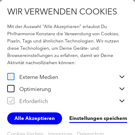
WIR VERWENDEN COOKIES
Mit der Auswahl “Alle Akzeptieren” erlaubst Du
Philharmonie Konstanz die Verwendung von Cookies,
Pixeln, Tags und ähnlichen Technologien. Wir nutzen
Home
diese Technologien, um Deine Geräte- und
Browsereinstellungen zu erfahren, damit wir Deine
eduArt
Aktivität
nachvollziehen können
.
Externe Medien
Optimierung
eduArt ist jung, lebendig, neugierig,
entdeckungsfreudig und voller Musik. Die eduArt
Erforderlich
Konzerte der Bodensee Philharmonie richten sich
an junges und jung gebliebenes Publikum.
Alle Akzeptieren
Einstellungen speichern
Angefangen bei den ganz Kleinen von 0-1 Jahren
mit unseren Babykonzerten, gibt es
Cookies löschen
Impressum
Datenschutz