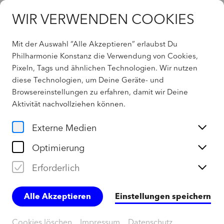
WIR VERWENDEN COOKIES
Mit der Auswahl “Alle Akzeptieren” erlaubst Du
Philharmonie Konstanz die Verwendung von Cookies,
Pixeln, Tags und ähnlichen Technologien. Wir nutzen
Home
diese Technologien, um Deine Geräte- und
Browsereinstellungen zu erfahren, damit wir Deine
Team
Aktivität
nachvollziehen können
.
Externe Medien
Mitarbeiter
Optimierung
Erforderlich
Intendanz
Alle Akzeptieren
Einstellungen speichern
Künstlerisches Betriebsbüro
Cookies löschen
Impressum
Datenschutz