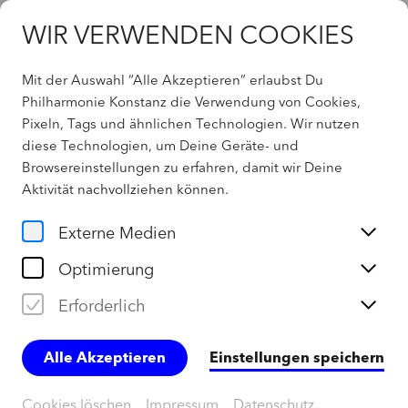
WIR VERWENDEN COOKIES
Mit der Auswahl “Alle Akzeptieren” erlaubst Du
Philharmonie Konstanz die Verwendung von Cookies,
Pixeln, Tags und ähnlichen Technologien. Wir nutzen
404 - Not found
diese Technologien, um Deine Geräte- und
Browsereinstellungen zu erfahren, damit wir Deine
Aktivität
nachvollziehen können
.
Home
Externe Medien
Optimierung
Erforderlich
Alle Akzeptieren
Einstellungen speichern
Cookies löschen
Impressum
Datenschutz